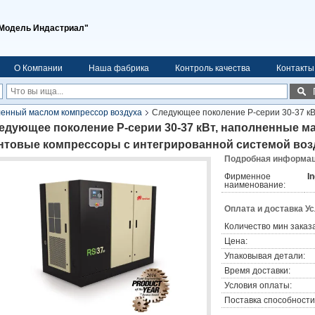
Модель Индастриал"
О Компании
Наша фабрика
Контроль качества
Контакты
енный маслом компрессор воздуха
Следующее поколение Р-серии 30-37 к
 системой воздуха
едующее поколение Р-серии 30-37 кВт, наполненные 
нтовые компрессоры с интегрированной системой воз
Подробная информаци
Фирменное
I
наименование:
Оплата и доставка У
Количество мин заказа
Цена:
Упаковывая детали:
Время доставки:
Условия оплаты:
Поставка способности