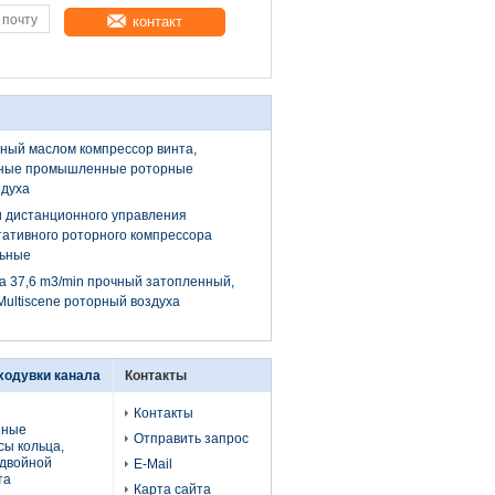
контакт
ный маслом компрессор винта,
нные промышленные роторные
здуха
и дистанционного управления
ативного роторного компрессора
льные
а 37,6 m3/min прочный затопленный,
Multiscene роторный воздуха
ходувки канала
Контакты
Контакты
нные
Отправить запрос
сы кольца,
 двойной
E-Mail
та
Карта сайта