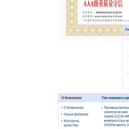
Бо
О Компании
Тип компрессор
О Компании
Промышленны
электрические
Наша фабрика
серии E315i-W
компрессора в
Контроль
355KW винта 
качества