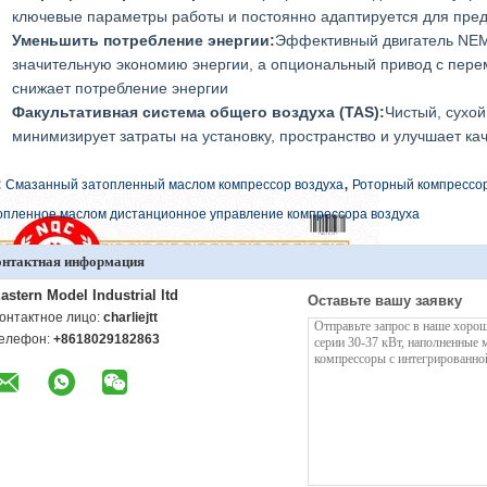
ключевые параметры работы и постоянно адаптируется для пре
Уменьшить потребление энергии:
Эффективный двигатель NEM
значительную экономию энергии, а опциональный привод с пер
снижает потребление энергии
Факультативная система общего воздуха (TAS):
Чистый, сухой
минимизирует затраты на установку, пространство и улучшает кач
,
:
Смазанный затопленный маслом компрессор воздуха
Роторный компрессор
опленное маслом дистанционное управление компрессора воздуха
онтактная информация
astern Model Industrial ltd
Оставьте вашу заявку
онтактное лицо:
charliejtt
елефон:
+8618029182863