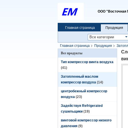
ООО "Восточная 
Главная страница
Продукция
Главная страница
Продукция
Затопл
винтовые компрессоры с интегрированной
Сл
Все продукты
ви
Тип компрессор винта воздуха
(41)
Затопленный маслом
компрессор воздуха
(14)
центробежный компрессор
воздуха
(23)
Задействуя Refrigerated
сушильщики
(19)
винтовой компрессор низкого
давления
(9)