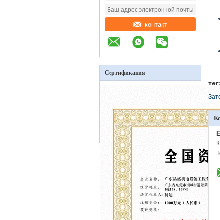
контакт
Сертификация
тег
Зат
К
E
К
Т