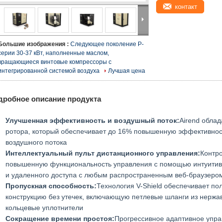
контакт
Большие изображения :
Следующее поколение Р-
серии 30-37 кВт, наполненные маслом,
вращающиеся винтовые компрессоры с
интегрированной системой воздуха
Лучшая цена
дробное описание продукта
Улучшенная эффективность
и воздушный поток:
Airend обла
ротора, который обеспечивает до 16% повышенную эффективнос
воздушного потока
Интеллектуальный пульт дистанционного управления:
Контро
повышенную функциональность управления с помощью интуитивн
и удаленного доступа с любым распространенным веб-браузеро
Пропускная способность:
Технология V-Shield обеспечивает п
конструкцию без утечек, включающую петлевые шланги из нержа
кольцевые уплотнители
Сокращение времени простоя:
Прогрессивное адаптивное упра