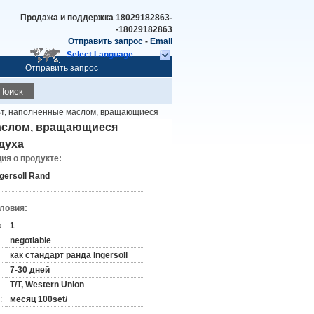
Продажа и поддержка
18029182863-
-18029182863
Отправить запрос
-
Email
Select Language
Отправить запрос
Поиск
Вт, наполненные маслом, вращающиеся
маслом, вращающиеся
духа
я о продукте:
ngersoll Rand
словия:
:
1
negotiable
как стандарт ранда Ingersoll
7-30 дней
T/T, Western Union
:
месяц 100set/