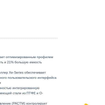
дает оптимизированным профилем
ть и 21% большую емкость
ллер Xe-Series обеспечивает
ого пользовательского интерфейса
м
олностью интегрированную
веющей стали из ПТФЕ и O-
вление (PACTM) контролирует