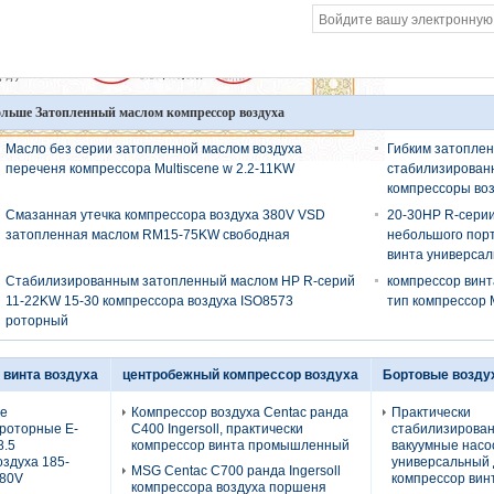
льше Затопленный маслом компрессор воздуха
Масло без серии затопленной маслом воздуха
Гибким затоплен
переченя компрессора Multiscene w 2.2-11KW
стабилизирова
компрессоры во
Смазанная утечка компрессора воздуха 380V VSD
20-30HP R-сери
затопленная маслом RM15-75KW свободная
небольшого порт
винта универса
Стабилизированным затопленный маслом HP R-серий
компрессор винт
11-22KW 15-30 компрессора воздуха ISO8573
тип компрессор 
роторный
 винта воздуха
центробежный компрессор воздуха
Бортовые возду
е
Компрессор воздуха Centac ранда
Практически
 роторные E-
C400 Ingersoll, практически
стабилизирова
8.5
компрессор винта промышленный
вакуумные насо
оздуха 185-
универсальный
MSG Centac C700 ранда Ingersoll
380V
компрессор вин
компрессора воздуха поршеня