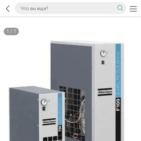
1
/
1