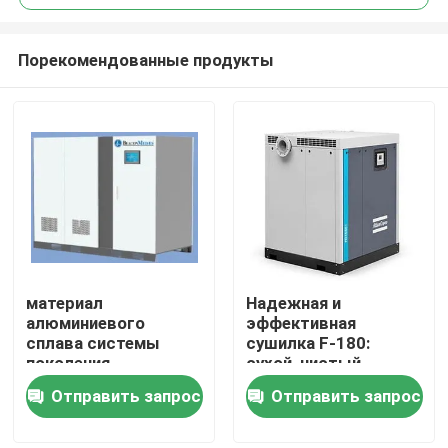
Порекомендованные продукты
материал
Надежная и
Главная страница
алюминиевого
эффективная
сплава системы
сушилка F-180:
поколения
сухой, чистый
Продукция
кислорода 1000V
воздух и защитные
Отправить запрос
Отправить запрос
VSD универсальный
продукты
О Компании