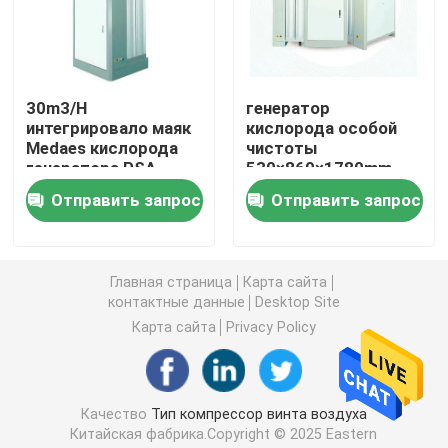
Задействуя Refrigerated сушильщики
30m3/H
генератор
винтовой компрессор низкого давления
интегрировало маяк
кислорода особой
Medaes кислорода
чистоты
генератора PSA
530×860×1780mm,
Роторные воздуходувки лепестка
универсальное
завод кислорода
Отправить запрос
Отправить запрос
8m3/H PSA
медицинский
роторные насосы лопасти
Главная страница
Карта сайта
контактные данные
Desktop Site
Бортовые воздуходувки канала
Карта сайта
Privacy Policy
Вакуумные насосы кольца
Качество
Тип компрессор винта воздуха
Жидкостный компрессор кольца
Китайская фабрика.Copyright © 2025 Eastern