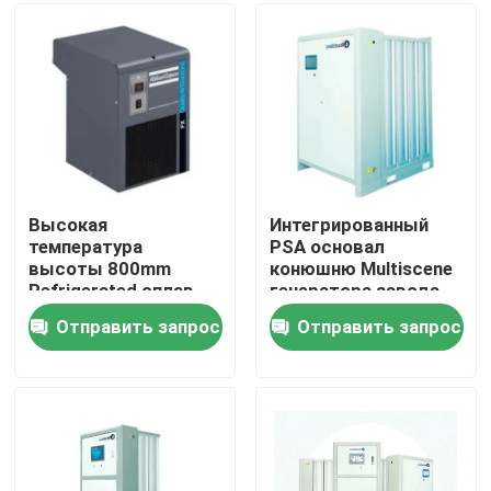
Наша фабрика
контроль качества
контактные данные
Высокая
Интегрированный
температура
PSA основал
высоты 800mm
конюшню Multiscene
Отправить запрос
Refrigerated сплав
генератора завода
360W более сухой
кислорода
Отправить запрос
Отправить запрос
системы
Тип компрессор винта воздуха
алюминиевый
Затопленный маслом компрессор воздуха
центробежный компрессор воздуха